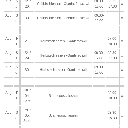
Aug
S
22. /
08.30-
13.15-
Chilbischiessen - Oberhelfenschwil
x
.
a.
29.
12.00
17.00
Aug
S
09.30-
30.
Chilbischiessen - Oberhelfenschwil
x
.
o.
12.00
Aug
F
17.00-
21.
Herbstschiessen - Ganterschwil
x
.
r.
20.00
Aug
S
22. /
08.30-
13.30-
Herbstschiessen - Ganterschwil
x
.
a.
29.
12.00
17.00
Aug
S
09.00-
30.
Herbstschiessen - Ganterschwil
x
.
o.
12.00
28. /
Aug
F
18.00-
04.
Strahleggschiessen
x
.
r.
20.00
Sept.
29. /
Aug
S
13.30-
05.
Strahleggschiessen
x
.
a.
15.30
Sept.