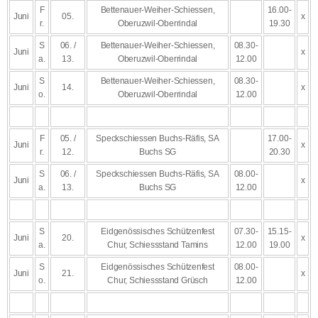
F
Bettenauer-Weiher-Schiessen,
16.00-
Juni
05.
x
r.
Oberuzwil-Oberrindal
19.30
S
06. /
Bettenauer-Weiher-Schiessen,
08.30-
Juni
x
a.
13.
Oberuzwil-Oberrindal
12.00
S
Bettenauer-Weiher-Schiessen,
08.30-
Juni
14.
x
o.
Oberuzwil-Oberrindal
12.00
F
05. /
Speckschiessen Buchs-Räfis, SA
17.00-
Juni
x
r.
12.
Buchs SG
20.30
S
06. /
Speckschiessen Buchs-Räfis, SA
08.00-
Juni
x
a.
13.
Buchs SG
12.00
S
Eidgenössisches Schützenfest
07.30-
15.15-
Juni
20.
x
a.
Chur, Schiessstand Tamins
12.00
19.00
S
Eidgenössisches Schützenfest
08.00-
Juni
21.
x
o.
Chur, Schiessstand Grüsch
12.00