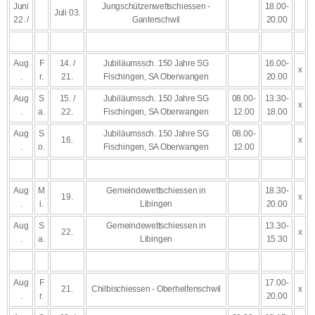
Juni
Jungschützenwettschiessen -
18.00-
Juli 03.
22. /
Ganterschwil
20.00
Aug
F
14. /
Jubiläumssch. 150 Jahre SG
16.00-
x
.
r.
21.
Fischingen, SA Oberwangen
20.00
Aug
S
15. /
Jubiläumssch. 150 Jahre SG
08.00-
13.30-
x
.
a.
22.
Fischingen, SA Oberwangen
12.00
18.00
Aug
S
Jubiläumssch. 150 Jahre SG
08.00-
16.
x
.
o.
Fischingen, SA Oberwangen
12.00
Aug
M
Gemeindewettschiessen in
18.30-
19.
x
.
i.
Libingen
20.00
Aug
S
Gemeindewettschiessen in
13.30-
22.
x
.
a.
Libingen
15.30
Aug
F
17.00-
21.
Chilbischiessen - Oberhelfenschwil
x
.
r.
20.00