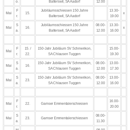
o.
Balterswil, SA Aadorf
12.00
F
Jubiläumsschiessen 150 Jahre
13.30-
Mai
15.
x
r.
Balterswil, SA Aadorf
19.00
S
Jubiläumsschiessen 150 Jahre
08.00-
13.30-
Mai
16.
x
a.
Balterswil, SA Aadorf
12.00
16.00
F
15. /
150-Jahr Jubiläum SV Schmerikon,
15.00-
Mai
r.
22.
SA Chlausen Tuggen
19.30
S
150-Jahr Jubiläum SV Schmerikon,
08.00-
13.00-
Mai
16.
a.
SA Chlausen Tuggen
12.00
17.30
S
150-Jahr Jubiläum SV Schmerikon,
08.00-
13.00-
Mai
23.
a.
SA Chlausen Tuggen
12.00
16.00
F
16.00-
Mai
22.
Gamser Emmentalerschiessen
r.
20.00
S
08.00-
Mai
23.
Gamser Emmentalerschiessen
a.
11.30