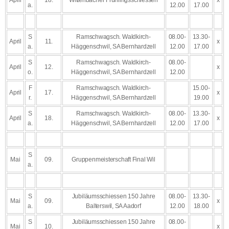
April
18.
Wittenbacher Frühlingsschiessen
x
a.
12.00
17.00
S
Ramschwagsch. Waldkirch-
08.00-
13.30-
April
11.
x
a.
Häggenschwil, SA Bernhardzell
12.00
17.00
S
Ramschwagsch. Waldkirch-
08.00-
April
12.
x
o.
Häggenschwil, SA Bernhardzell
12.00
F
Ramschwagsch. Waldkirch-
15.00-
April
17.
x
r.
Häggenschwil, SA Bernhardzell
19.00
S
Ramschwagsch. Waldkirch-
08.00-
13.30-
April
18.
x
a.
Häggenschwil, SA Bernhardzell
12.00
17.00
S
Mai
09.
Gruppenmeisterschaft Final Wil
a.
S
Jubiläumsschiessen 150 Jahre
08.00-
13.30-
Mai
09.
x
a.
Balterswil, SA Aadorf
12.00
18.00
S
Jubiläumsschiessen 150 Jahre
08.00-
Mai
10.
x