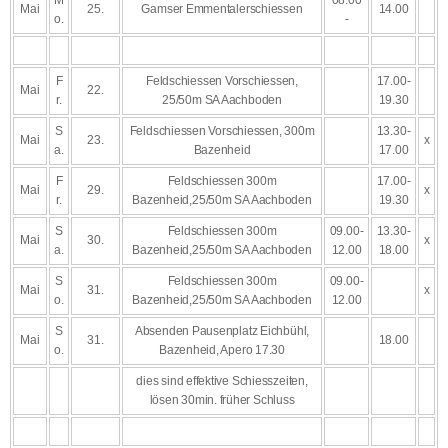
M
08.00
Mai
25.
Gamser Emmentalerschiessen
14.00
o.
-
F
Feldschiessen Vorschiessen,
17.00-
Mai
22.
r.
25/50m SA Aachboden
19.30
S
Feldschiessen Vorschiessen, 300m
13.30-
Mai
23.
x
a.
Bazenheid
17.00
F
Feldschiessen 300m
17.00-
Mai
29.
x
r.
Bazenheid,25/50m SA Aachboden
19.30
S
Feldschiessen 300m
09.00-
13.30-
Mai
30.
x
a.
Bazenheid,25/50m SA Aachboden
12.00
18.00
S
Feldschiessen 300m
09.00-
Mai
31.
x
o.
Bazenheid,25/50m SA Aachboden
12.00
S
Absenden Pausenplatz Eichbühl,
Mai
31.
18.00
o.
Bazenheid, Apero 17.30
dies sind effektive Schiesszeiten,
lösen 30min. früher Schluss