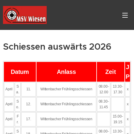
Schiessen auswärts 2026
J
Datum
Anlass
Zeit
P
S
08.00-
13.30-
April
11.
Wittenbacher Frühlingsschiessen
x
a.
12.00
17.30
S
08.30-
April
12.
Wittenbacher Frühlingsschiessen
x
o.
11.45
F
15.00-
April
17.
Wittenbacher Frühlingsschiessen
x
r.
19.15
S
08.00-
13.30-