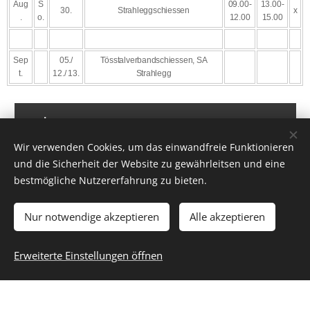
Aug
S
09.00-
13.00-
30.
Strahleggschiessen
x
.
o.
12.00
15.00
Sep
05./
Tösstalverbandschiessen, SA
t.
12./ 13.
Strahlegg
DOWNLOAD Schiessen auswärts.pdf
Wir verwenden Cookies, um das einwandfreie Funktionieren
und die Sicherheit der Website zu gewährleitsen und eine
bestmögliche Nutzererfahrung zu bieten.
Nur notwendige akzeptieren
Alle akzeptieren
MSV-Wiesen
Erweiterte Einstellungen öffnen
Unterstützt von
Webnode
Cookies
Erstellen Sie Ihre Webseite gratis!